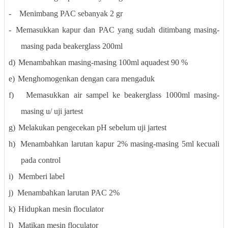
-
Menimbang PAC sebanyak 2 gr
-
Memasukkan kapur dan PAC yang sudah ditimbang masing-
masing pada beakerglass 200ml
d)
Menambahkan masing-masing 100ml aquadest 90 %
e)
Menghomogenkan dengan cara mengaduk
f)
Memasukkan air sampel ke beakerglass 1000ml masing-
masing u/ uji jartest
g)
Melakukan pengecekan pH sebelum uji jartest
h)
Menambahkan larutan kapur 2% masing-masing 5ml kecuali
pada control
i)
Memberi label
j)
Menambahkan larutan PAC 2%
k)
Hidupkan mesin floculator
l)
Matikan mesin floculator