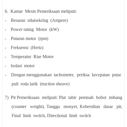
6.
Kamar
Mesin Pemeriksaan meliputi:
-
Besaran
nilaisekring
(Ampere)
-
Power rating
Motor
(kW)
-
Putaran motor
(rpm)
-
Frekuensi
(Hertz)
-
Temperatur
Rise Motor
-
lsolasi
motor
-
Dengan menggunakan
tachometer,
periksa
kecepatan
putar
puli
roda larik
(traction sheave)
7)
Pit Pemeriksaan
meliputi: Plat
tabir
pemisah
bobot
imbang
(counter
weight), Tangga
monyet, Kebersihan
dasar
pit,
Final
limit
switch,
Directional
limit
switch