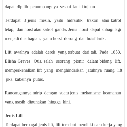
dapat
dipilih
penumpangnya
sesuai
lantai tujuan.
Terdapat
3 jenis
mesin,
yaitu
hidraulik,
traxon
atau katrol
tetap,
dan hoist atau katrol
ganda. Jenis
horst
dapat
dibagi lagi
menjadi dua bagian,
yaitu horst
dorong
dan hoisf tarik.
Lift
awalnya
adalah
derek
yang terbuat
dari tali.
Pada
1853,
Elisha Graves
Otis, salah
seorang
pionir
dalam bidang
lift,
memperkenalkan lift
yang
menghindarkan
jatuhnya
ruang
lift
jika
kabelnya
putus.
Rancangannya mirip
dengan
suatu jenis
mekanisme
keamanan
yang masih
digunakan
hingga
kini.
Jenis Lift
Terdapat berbagai jenis lift, lift tersebut memiliki cara kerja yang