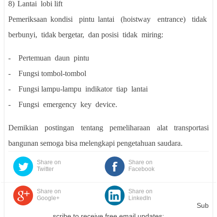
8)
Lantai
lobi lift
Pemeriksaan kondisi
pintu lantai
(hoistway
entrance)
tidak
berbunyi,
tidak bergetar,
dan posisi
tidak
miring:
-
Pertemuan
daun
pintu
-
Fungsi
tombol-tombol
-
Fungsi lampu-lampu
indikator
tiap
lantai
-
Fungsi
emergency
key
device.
Demikian postingan tentang pemeliharaan alat transportasi
bangunan semoga bisa melengkapi pengetahuan saudara.
Share on
Share on
Twitter
Facebook
Share on
Share on
Google+
LinkedIn
Sub
scribe to receive free email updates: