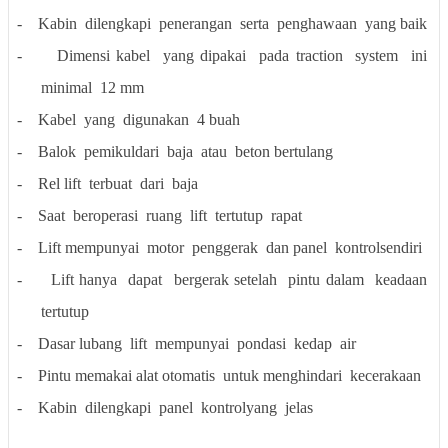
-
Kabin
dilengkapi
penerangan
serta
penghawaan
yang baik
-
Dimensi kabel
yang dipakai
pada traction
system
ini
minimal
12 mm
-
Kabel
yang
digunakan
4 buah
-
Balok
pemikuldari
baja
atau
beton bertulang
-
Rel lift
terbuat
dari
baja
-
Saat
beroperasi
ruang
lift
tertutup
rapat
-
Lift mempunyai
motor
penggerak
dan panel
kontrolsendiri
-
Lift hanya
dapat
bergerak setelah
pintu dalam
keadaan
tertutup
-
Dasar lubang
lift
mempunyai
pondasi
kedap
air
-
Pintu memakai alat otomatis
untuk menghindari
kecerakaan
-
Kabin
dilengkapi
panel
kontrolyang
jelas