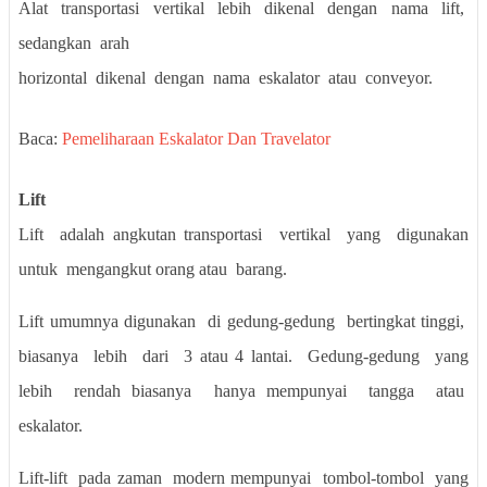
Alat
transportasi
vertikal
lebih
dikenal
dengan
nama
lift,
sedangkan
arah
horizontal
dikenal
dengan
nama
eskalator
atau
conveyor.
Baca:
Pemeliharaan Eskalator Dan Travelator
Lift
Lift
adalah angkutan transportasi
vertikal
yang
digunakan
untuk
mengangkut
orang atau
barang.
Lift umumnya digunakan
di gedung-gedung
bertingkat tinggi,
biasanya
lebih
dari
3 atau 4 lantai.
Gedung-gedung
yang
lebih
rendah biasanya
hanya mempunyai
tangga
atau
eskalator.
Lift-lift
pada zaman
modern mempunyai
tombol-tombol
yang