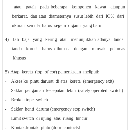
atau
patah
pada beberapa
komponen
kawat
ataupun
berkarat,
dan atau
diameternya
susut lebih
dari
IO%
dari
ukuran
semula
harus
segera
diganti
yang baru
4)
Tali
baja
yang
kering
atau
menunjukkan adanya
tanda-
tanda
korosi
harus dilumasi
dengan
minyak
pelumas
khusus
5)
Atap
kereta
(top
of cor) pemeriksaan
meliputi:
-
Akses ke
pintu darurat
di atas
kereta
(emergency exit)
-
Saklar
pengaman
kecepatan
lebih
(safety operoted
switch)
-
Broken tope
switch
-
Saklar
henti
darurat (emergency stop switch)
-
Limit switch
di ujung
atas
ruang
luncur
-
Kontak-kontak
pintu (door
contoctsl