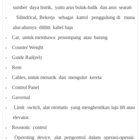
sumber
daya listrik,
yaitu arus bolak-balik
dan arus
searah
-
Silindrical
,
Bekerja
sebagai
katrol
penggulung di
mana
alur-alurnya
dililiti
kabel baja
-
Car,
untuk membawa
penumpang
atau
barang
-
Counter Weiqht
-
Guide Rail(rel)
-
Rem
-
Cables, untuk menarik
dan
mengulur
kereta
-
Control Panel
-
Gavernal
-
Limit
switch, alat otomatis
yang menghentikan laju lift atau
elevator.
-
Reostotic
control
-
Operoting
device,
alat
pengontrol
dalam
operasi-operasi