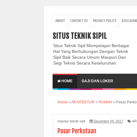
ABOUT
CONTACT US
PRIVACY POLICY
DISCLAIM
SITUS TEKNIK SIPIL
Situs Teknik Sipil Mempelajari Berbagai
Hal Yang Berhubungan Dengan Teknik
Sipil Baik Secara Umum Maupun Dari
Segi Teknis Secara Keseluruhan.
HOME
GAJI DAN LOKER
Home
»
ARSITEKTUR
»
RUMAH
»
Pasar Perko
seputar teknik sipil
December 04, 2017
AR
Pasar Perkotaan