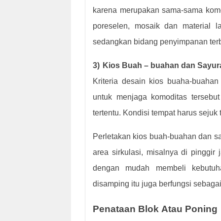
karena merupakan sama-sama komod
poreselen, mosaik dan material l
sedangkan bidang penyimpanan terbu
3)
Kios Buah – buahan dan Sayur
Kriteria desain kios buaha-buaha
untuk menjaga komoditas tersebu
tertentu. Kondisi tempat harus sejuk 
Perletakan kios buah-buahan dan say
area sirkulasi, misalnya di pinggir
dengan mudah membeli kebutuha
disamping itu juga berfungsi sebagai
Penataan Blok
A
tau
P
oning