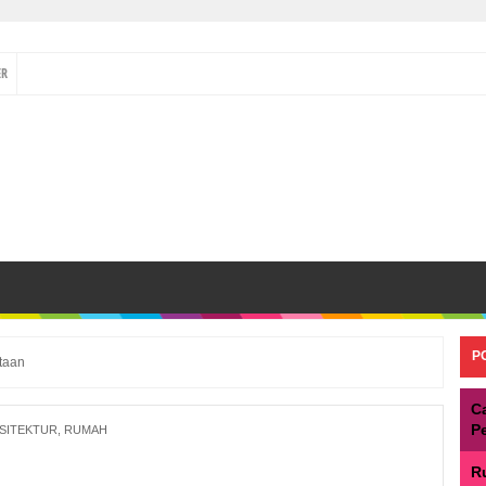
ER
P
taan
C
P
SITEKTUR
,
RUMAH
R