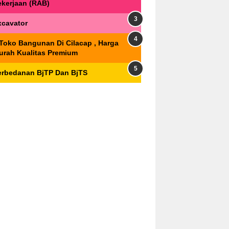
ekerjaan (RAB)
xcavator
 Toko Bangunan Di Cilacap , Harga
urah Kualitas Premium
erbedanan BjTP Dan BjTS