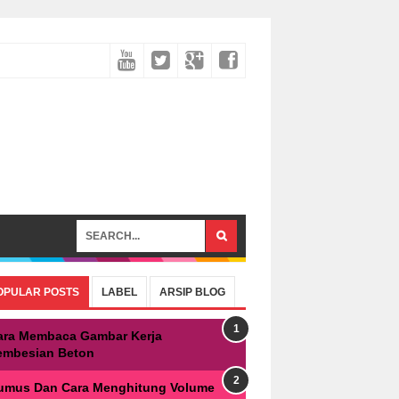
OPULAR POSTS
LABEL
ARSIP BLOG
ara Membaca Gambar Kerja
embesian Beton
umus Dan Cara Menghitung Volume