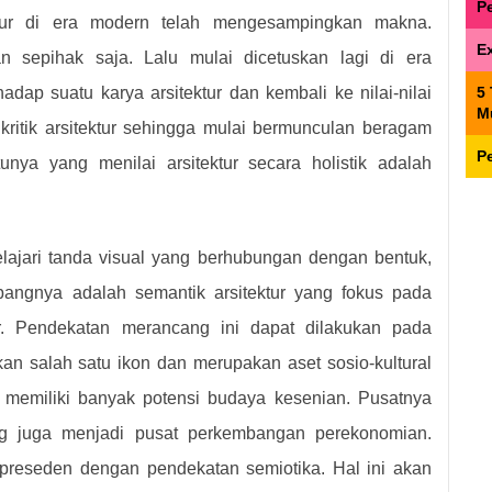
P
tur di era modern telah mengesampingkan makna.
E
an sepihak saja. Lalu mulai dicetuskan lagi di era
ap suatu karya arsitektur dan kembali ke nilai-nilai
5
M
kritik arsitektur sehingga mulai bermunculan beragam
P
nya yang menilai arsitektur secara holistik adalah
ajari tanda visual yang berhubungan dengan bentuk,
bangnya adalah semantik arsitektur yang fokus pada
ur. Pendekatan merancang ini dapat dilakukan pada
n salah satu ikon dan merupakan aset sosio-kultural
 memiliki banyak potensi budaya kesenian. Pusatnya
g juga menjadi pusat perkembangan perekonomian.
 preseden dengan pendekatan semiotika. Hal ini akan