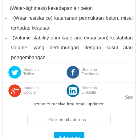
-
(Water-tightness) kekedapan air beton
-
(Wear resistance) ketahanan permukaan beton, misal
terhadap keausan
-
(Volume stability shrinkage and expansion) kestabilan
volume, yang berhubungan dengan susut atau
pengembangan
Share on
Share on
Twitter
Facebook
Share on
Share on
Google+
LinkedIn
Sub
scribe to receive free email updates: