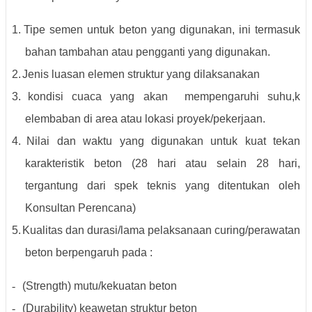
1.
Tipe semen untuk beton yang digunakan, ini termasuk
bahan tambahan atau pengganti yang digunakan.
2.
Jenis luasan elemen struktur yang dilaksanakan
3.
kondisi cuaca yang akan mempengaruhi suhu,k
elembaban di area atau lokasi proyek/pekerjaan.
4.
Nilai dan waktu yang digunakan untuk kuat tekan
karakteristik beton (28 hari atau selain 28 hari,
tergantung dari spek teknis yang ditentukan oleh
Konsultan Perencana)
5.
Kualitas dan durasi/lama pelaksanaan curing/perawatan
beton berpengaruh pada :
-
(Strength) mutu/kekuatan beton
-
(Durability) keawetan struktur beton