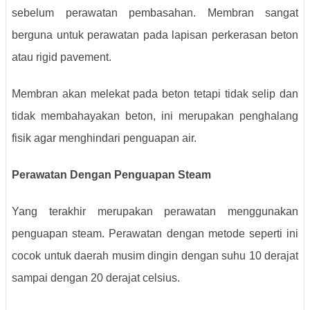
sebelum perawatan pembasahan. Membran sangat
berguna untuk perawatan pada lapisan perkerasan beton
atau rigid pavement.
Membran akan melekat pada beton tetapi tidak selip dan
tidak membahayakan beton, ini merupakan penghalang
fisik agar menghindari penguapan air.
Perawatan Dengan Penguapan Steam
Yang terakhir merupakan perawatan menggunakan
penguapan steam. Perawatan dengan metode seperti ini
cocok untuk daerah musim dingin dengan suhu 10 derajat
sampai dengan 20 derajat celsius.