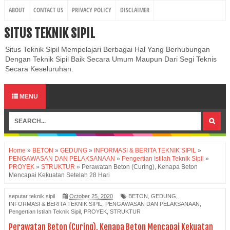
ABOUT
CONTACT US
PRIVACY POLICY
DISCLAIMER
SITUS TEKNIK SIPIL
Situs Teknik Sipil Mempelajari Berbagai Hal Yang Berhubungan
Dengan Teknik Sipil Baik Secara Umum Maupun Dari Segi Teknis
Secara Keseluruhan.
MENU
Home
»
BETON
»
GEDUNG
»
INFORMASI & BERITA TEKNIK SIPIL
»
PENGAWASAN DAN PELAKSANAAN
»
Pengertian Istilah Teknik Sipil
»
PROYEK
»
STRUKTUR
»
Perawatan Beton (Curing), Kenapa Beton
Mencapai Kekuatan Setelah 28 Hari
seputar teknik sipil
October 25, 2020
BETON
,
GEDUNG
,
INFORMASI & BERITA TEKNIK SIPIL
,
PENGAWASAN DAN PELAKSANAAN
,
Pengertian Istilah Teknik Sipil
,
PROYEK
,
STRUKTUR
Perawatan Beton (Curing), Kenapa Beton Mencapai Kekuatan