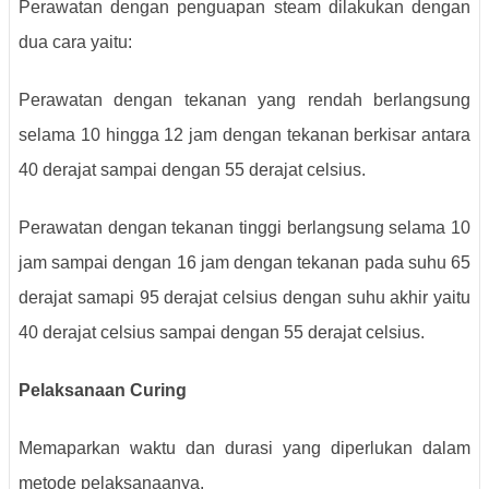
Perawatan dengan penguapan steam dilakukan dengan
dua cara yaitu:
Perawatan dengan tekanan yang rendah berlangsung
selama 10 hingga 12 jam dengan tekanan berkisar antara
40 derajat sampai dengan 55 derajat celsius.
Perawatan dengan tekanan tinggi berlangsung selama 10
jam sampai dengan 16 jam dengan tekanan pada suhu 65
derajat samapi 95 derajat celsius dengan suhu akhir yaitu
40 derajat celsius sampai dengan 55 derajat celsius.
Pelaksanaan Curing
Memaparkan waktu dan durasi yang diperlukan dalam
metode pelaksanaanya.