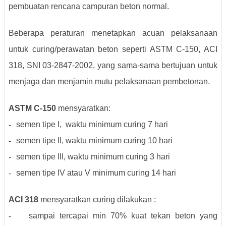
pembuatan rencana campuran beton normal.
Beberapa peraturan menetapkan acuan pelaksanaan
untuk curing/perawatan beton seperti ASTM C-150, ACI
318, SNI 03-2847-2002, yang sama-sama bertujuan untuk
menjaga dan menjamin mutu pelaksanaan pembetonan.
ASTM C-150
mensyaratkan:
-
semen tipe I, waktu minimum curing 7 hari
-
semen tipe II, waktu minimum curing 10 hari
-
semen tipe III, waktu minimum curing 3 hari
-
semen tipe IV atau V minimum curing 14 hari
ACI 318
mensyaratkan curing dilakukan :
-
sampai tercapai min 70% kuat tekan beton yang