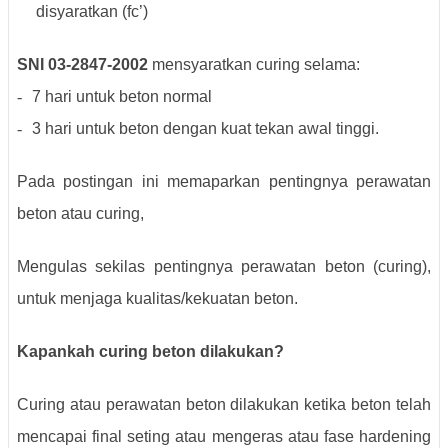
disyaratkan (fc’)
SNI 03-2847-2002
mensyaratkan curing selama:
-
7 hari untuk beton normal
-
3 hari untuk beton dengan kuat tekan awal tinggi.
Pada postingan ini memaparkan pentingnya perawatan
beton atau curing,
Mengulas sekilas pentingnya perawatan beton (curing),
untuk menjaga kualitas/kekuatan beton.
Kapankah curing beton dilakukan?
Curing atau perawatan beton dilakukan ketika beton telah
mencapai final seting atau mengeras atau fase hardening