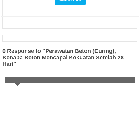
0 Response to "Perawatan Beton (Curing),
Kenapa Beton Mencapai Kekuatan Setelah 28
Hari"