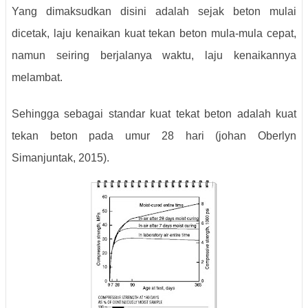
Yang dimaksudkan disini adalah sejak beton mulai
dicetak, laju kenaikan kuat tekan beton mula-mula cepat,
namun seiring berjalanya waktu, laju kenaikannya
melambat.
Sehingga sebagai standar kuat tekat beton adalah kuat
tekan beton pada umur 28 hari (johan Oberlyn
Simanjuntak, 2015).