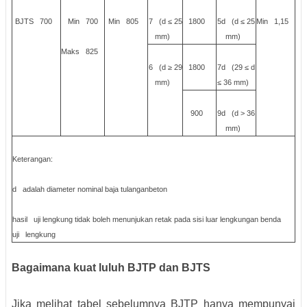
BJTS 700
Min 700
Min 805
7 (d ≤ 25
1800
5d (d ≤ 25
Min 1,15
mm)
mm)
Maks 825
6 (d ≥ 29
1800
7d (29 ≤ d
mm)
≤ 36 mm)
900
9d (d > 36
mm)
Keterangan:
d adalah diameter nominal baja tulanganbeton
hasil uji lengkung tidak boleh menunjukan retak pada sisi luar lengkungan benda
uji lengkung
Bagaimana kuat luluh BJTP dan BJTS
Jika melihat tabel sebelumnya BJTP hanya mempunyai