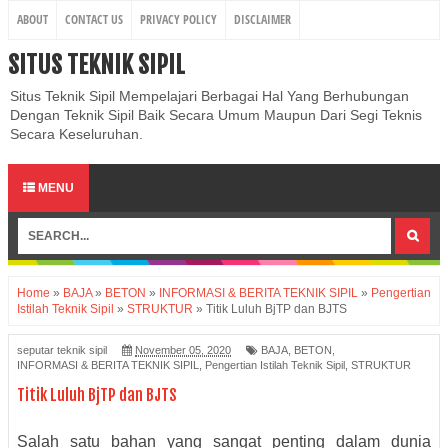
ABOUT
CONTACT US
PRIVACY POLICY
DISCLAIMER
SITUS TEKNIK SIPIL
Situs Teknik Sipil Mempelajari Berbagai Hal Yang Berhubungan
Dengan Teknik Sipil Baik Secara Umum Maupun Dari Segi Teknis
Secara Keseluruhan.
MENU
Home
»
BAJA
»
BETON
»
INFORMASI & BERITA TEKNIK SIPIL
»
Pengertian
Istilah Teknik Sipil
»
STRUKTUR
»
Titik Luluh BjTP dan BJTS
seputar teknik sipil
November 05, 2020
BAJA
,
BETON
,
INFORMASI & BERITA TEKNIK SIPIL
,
Pengertian Istilah Teknik Sipil
,
STRUKTUR
Titik Luluh BjTP dan BJTS
Salah satu bahan yang sangat penting dalam dunia